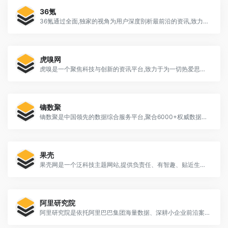
36氪
36氪通过全面,独家的视角为用户深度剖析最前沿的资讯,致力于让一部分人先看到未来,内容涵盖快讯,科技,金融,投资,房产,汽车,互联网,股市,教育,生活,职场等。
虎嗅网
虎嗅是一个聚焦科技与创新的资讯平台,致力于为一切热爱思考与发现的用户,提供有效率的信息服务。
镝数聚
镝数聚是中国领先的数据综合服务平台,聚合6000+权威数据研究服务机构,深度对接资源,释放数据价值,支持定制数据服务,可在网站免费查询海量数据下载行业报告,表格数据,可视数据。
果壳
果壳网是一个泛科技主题网站,提供负责任、有智趣、贴近生活的内容,你可以在这里阅读、分享、交流、提问。
阿里研究院
阿里研究院是依托阿里巴巴集团海量数据、深耕小企业前沿案例、集结全球商业智慧，以开放、合作、共建、共创的方式打造具影响力的新商业知识平台。